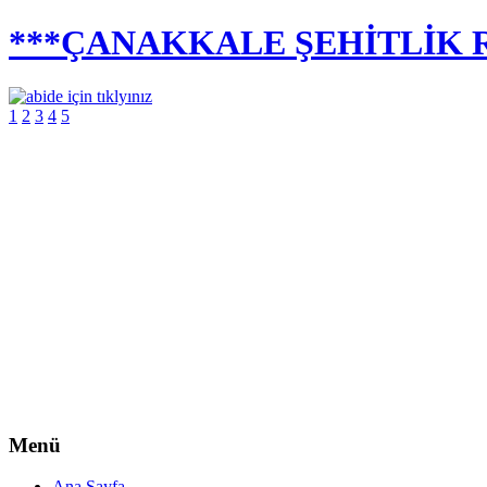
***ÇANAKKALE ŞEHİTLİK R
1
2
3
4
5
Menü
Ana Sayfa