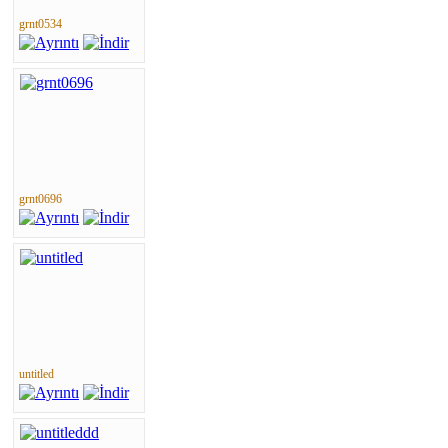
grnt0534
grnt0696
untitled