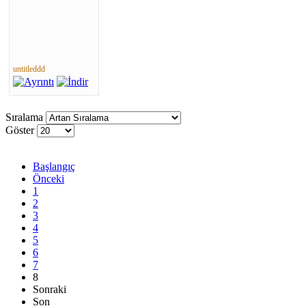
untitleddd
Sıralama
Göster
Başlangıç
Önceki
1
2
3
4
5
6
7
8
Sonraki
Son