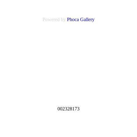
Powered by
Phoca
Gallery
0
0
2
3
2
8
1
7
3