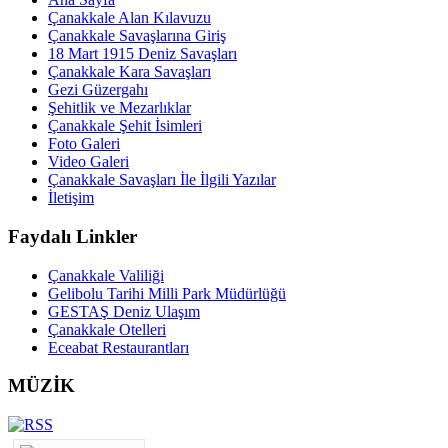
Çanakkale Alan Kılavuzu
Çanakkale Savaşlarına Giriş
18 Mart 1915 Deniz Savaşları
Çanakkale Kara Savaşları
Gezi Güzergahı
Şehitlik ve Mezarlıklar
Çanakkale Şehit İsimleri
Foto Galeri
Video Galeri
Çanakkale Savaşları İle İlgili Yazılar
İletişim
Faydalı Linkler
Çanakkale Valiliği
Gelibolu Tarihi Milli Park Müdürlüğü
GESTAŞ Deniz Ulaşım
Çanakkale Otelleri
Eceabat Restaurantları
MÜZİK