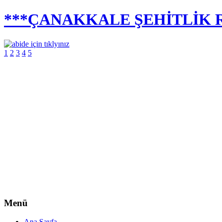
***ÇANAKKALE ŞEHİTLİK R
1
2
3
4
5
Menü
Ana Sayfa