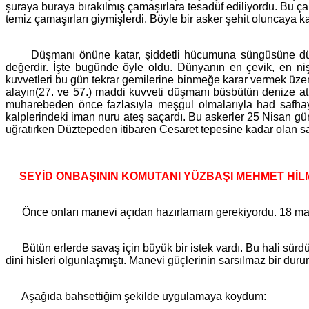
şuraya buraya bırakılmış çamaşırlara tesadüf ediliyordu. Bu ça
temiz çamaşırları giymişlerdi. Böyle bir asker şehit oluncaya ka
Düşmanı önüne katar, şiddetli hücumuna süngüsüne düşman 
değerdir. İşte bugünde öyle oldu. Dünyanın en çevik, en ni
kuvvetleri bu gün tekrar gemilerine binmeğe karar vermek üzere 
alayın(27. ve 57.) maddi kuvveti düşmanı büsbütün denize at
muharebeden önce fazlasıyla meşgul olmalarıyla had safhaya 
kalplerindeki iman nuru ateş saçardı. Bu askerler 25 Nisan gü
uğratırken Düztepeden itibaren Cesaret tepesine kadar o
SEYİD ONBAŞININ KOMUTANI YÜZBAŞI MEHMET HİLM
Önce onları manevi açıdan hazırlamam gerekiyordu. 18 mart 
Bütün erlerde savaş için büyük bir istek vardı. Bu hali sürdü
dini hisleri olgunlaşmıştı. Manevi güçlerinin sarsılmaz bir du
Aşağıda bahsettiğim şekilde uygulamaya koydum: