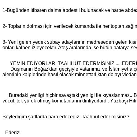
1-Bugünden itibaren daima abdestli bulunacak ve harbe abdes
2- Topların dolması için verilecek kumanda ile her toptan sağı
3- Yeni gelen yedek subay adaylarının medreseden gelen kısmı k
onları kalben izleyecektir. Ateş aralarında ise bütün batarya sesl
YEMİN EDİYORLAR. TAAHHÜT EDERMİSİNİZ......EDERİ
Düşmanın Boğaz'dan geçişiyle vatanımız ve İslamiyet alçalm
aleminin kalplerinde hasıl olacak minnettarlıktan dolayı vicda
Buradaki yenilgi hiçbir savaştaki yenilgi ile kıyaslanmaz..
B
vücut, tek yürek olmuş komutanlarını dinliyorlardı. Yüzbaşı Hilm
Söylediğim şartlarda harp edeceğiz. Taahhüt eder misiniz?
- Ederiz!