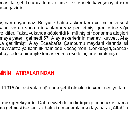
maşırlar şehit olunca temiz elbise ile Cennete kavuşmayı düşünen 
dar gazidir.
dayanmaz. Bu yüce hatıra askeri tarih ve millimizi süsley
şancı ve en sporcu insanlarını yüz geri etmiş, gemilerine s
idiler. Fakat yukarıda gösterildi ki müthiş bir donanma ateşleri
maya yeterli gelmedi.57. Alay askerlerinin manevi kuvveti, Ala
getirilmişti. Alay Eceabat'ta Çamburnu meydanlıklarında sık 
nü Avustralyalıların ilk hamlede Kocaçimen, Conkbayırı, Sancakte
lan sahayı adeta birbiriyle temas eden cesetler içinde bı
İNİN HATIRALARINDAN
1915 öncesi vatan uğrunda şehit olmak için yemin ediyorlardı
rmek gerekiyordu. Daha evvel de bildirdiğim gibi bölükte namaz
ruma gelmesi ise, ancak hakiki din adamlarına dayanarak, Allah'ı