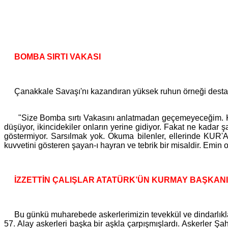
BOMBA SIRTI VAKASI
Çanakkale Savaşı'nı kazandıran yüksek ruhun örneği destanlaşa
"Size Bomba sırtı Vakasını anlatmadan geçemeyeceğim. Karşıl
düşüyor, ikincidekiler onların yerine gidiyor. Fakat ne kadar şa
göstermiyor. Sarsılmak yok. Okuma bilenler, ellerinde KUR'A
kuvvetini gösteren şayan-ı hayran ve tebrik bir misaldir. E
İZZETTİN ÇALIŞLAR ATATÜRK’ÜN KURMAY BAŞKANI
Bu günkü muharebede askerlerimizin tevekkül ve dindarlıkları
57. Alay askerleri başka bir aşkla çarpışmışlardı. Askerler 