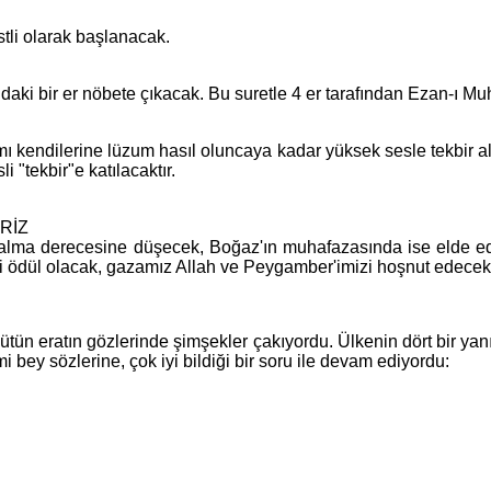
tli olarak başlanacak.
ndaki bir er nöbete çıkacak. Bu suretle 4 er tarafından Ezan-ı 
endilerine lüzum hasıl oluncaya kadar yüksek sesle tekbir alaca
i "tekbir"e katılacaktır.
RİZ
a derecesine düşecek, Boğaz'ın muhafazasında ise elde edilece
ni ödül olacak, gazamız Allah ve Peygamber'imizi hoşnut edecekt
ütün eratın gözlerinde şimşekler çakıyordu. Ülkenin dört bir ya
i bey sözlerine, çok iyi bildiği bir soru ile devam ediyordu: