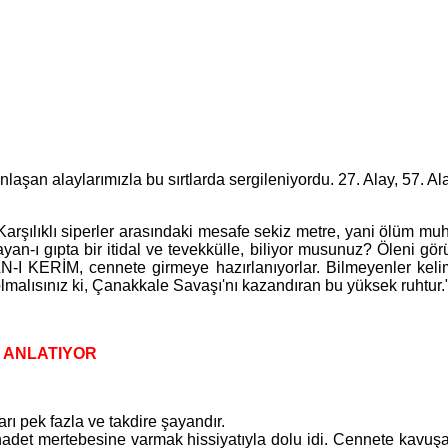
n alaylarımızla bu sırtlarda sergileniyordu. 27. Alay, 57. Alay 
ıklı siperler arasındaki mesafe sekiz metre, yani ölüm muhak
yan-ı gıpta bir itidal ve tevekkülle, biliyor musunuz? Öleni görü
N-I KERİM, cennete girmeye hazırlanıyorlar. Bilmeyenler kelime
min olmalısınız ki, Çanakkale Savaşı'nı kazandıran bu yüksek 
 ANLATIYOR
 pek fazla ve takdire şayandır.
Şahadet mertebesine varmak hissiyatıyla dolu idi. Cennete kavu