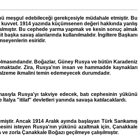
ünü meşgul edebileceği gerekçesiyle müdahale etmiştir. Bu
atan kuvvet. 1914 yazında küçümsenen değeri hakkında yanlış
 almıştır. Bu cephede yarma yapmak ve kesin sonuç almak
 başka savaş alanlarında kullanılmalıdır. İngiltere Başkanı
eyenlerin esiridir.
olmasındandır. Boğazlar, Güney Rusya ve bütün Karadeniz
aşımaktadır. Zira, Rusya'nın insan ve hammadde kaynakları
ve malzeme ikmalini temin edemeyecek durumdadır.
asıyla Rusya'yı takviye edecek, batı cephesinin yükünü
İtalya "itilaf" devletleri yanında savaşa katılacaklardı.
miştir. Ancak 1914 Aralık ayında başlayan Türk Sarıkamış
mesini isteyen Rusya'nın yükünü azaltmak için, Çanakkale
 ve zorla Çanakkale Boğazı geçilmeye çalışılmıştır.