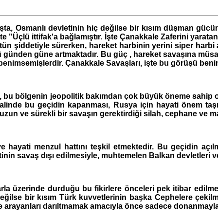
aşta, Osmanlı devletinin hiç değilse bir kısım düşman güc
4'te "Üçlü ittifak'a bağlamıştır. İşte Çanakkale Zaferini yar
şiddetiyle sürerken, hareket harbinin yerini siper harbi
cü günden güne artmaktadır. Bu güç , hareket savaşına müsait
msemişlerdir. Çanakkale Savaşları, işte bu görüşü benims
, bu bölgenin jeopolitik bakımdan çok büyük öneme sahip 
rp halinde bu geçidin kapanması, Rusya için hayati önem t
çin uzun ve sürekli bir savaşın gerektirdiği silah, cephane 
ti menzul hattını teşkil etmektedir. Bu geçidin açılm
tinin savaş dışı edilmesiyle, muhtemelen Balkan devletleri ve 
a üzerinde durduğu bu fikirlere önceleri pek itibar edilme
değilse bir kısım Türk kuvvetlerinin başka Cephelere çekil
inde arayanları darıltmamak amacıyla önce sadece donanmayla