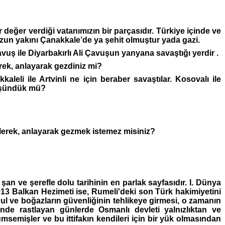
r değer verdiği vatanımızın bir parçasıdır. Türkiye içinde ve
zun yakını Çanakkale’de ya şehit olmuştur yada gazi.
uş ile Diyarbakırlı Ali Çavuşun yanyana savaştığı yerdir .
lerek, anlayarak gezdiniz mi?
akkaleli ile Artvinli ne için beraber savaştılar. Kosovalı ile
düşündük mü?
 bilerek, anlayarak gezmek istemez misiniz?
 şan ve şerefle dolu tarihinin en parlak sayfasıdır. I. Dünya
1913 Balkan Hezimeti ise, Rumeli'deki son Türk hakimiyetini
bul ve boğazların güvenliğinin tehlikeye girmesi, o zamanın
i'nde rastlayan günlerde Osmanlı devleti yalnızlıktan ve
çümsemişler ve bu ittifakın kendileri için bir yük olmasından