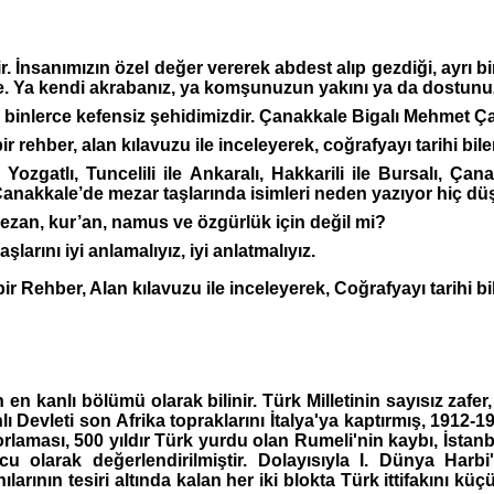
. İnsanımızın özel değer vererek abdest alıp gezdiği, ayrı bi
e. Ya kendi akrabanız, ya komşunuzun yakını ya da dostunu
binlerce kefensiz şehidimizdir. Çanakkale Bigalı Mehmet Çav
 bir rehber, alan kılavuzu ile inceleyerek, coğrafyayı tarihi bi
e Yozgatlı, Tuncelili ile Ankaralı, Hakkarili ile Bursalı, Çan
, Çanakkale’de mezar taşlarında isimleri neden yazıyor hiç 
 ezan, kur’an, namus ve özgürlük için değil mi?
larını iyi anlamalıyız, iyi anlatmalıyız.
en bir Rehber, Alan kılavuzu ile inceleyerek, Coğrafyayı tarihi
en kanlı bölümü olarak bilinir. Türk Milletinin sayısız zafer,
ı Devleti son Afrika topraklarını İtalya'ya kaptırmış, 1912-
zorlaması, 500 yıldır Türk yurdu olan Rumeli'nin kaybı, İstan
ucu olarak değerlendirilmiştir. Dolayısıyla I. Dünya Harb
arının tesiri altında kalan her iki blokta Türk ittifakını kü