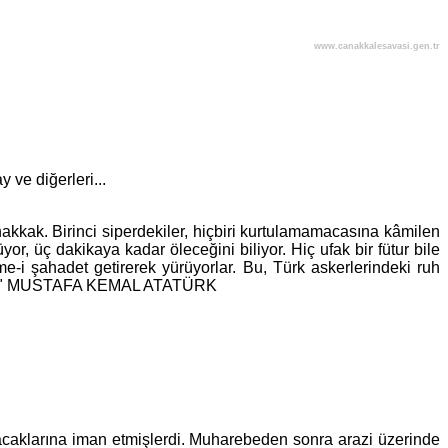
www.canakkalesavasi.gen.tr
ve diğerleri...
kak. Birinci siperdekiler, hiçbiri kurtulamamacasına kâmilen
yor, üç dakikaya kadar öleceğini biliyor. Hiç ufak bir fütur bile
-i şahadet getirerek yürüyorlar. Bu, Türk askerlerindeki ruh
ruhtur." MUSTAFA KEMAL ATATÜRK
şacaklarına iman etmişlerdi. Muharebeden sonra arazi üzerinde