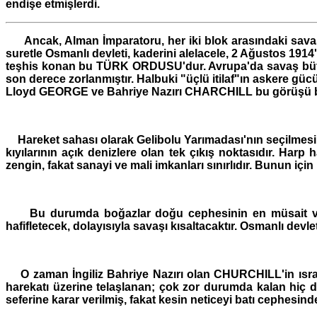
endişe etmişlerdi.
Ancak, Alman İmparatoru, her iki blok arasındaki sav
suretle Osmanlı devleti, kaderini alelacele, 2 Ağustos 191
teşhis konan bu TÜRK ORDUSU'dur. Avrupa'da savaş bütün 
son derece zorlanmıştır. Halbuki "üçlü itilaf"ın askere gü
Lloyd GEORGE ve Bahriye Nazırı CHARCHILL bu görüşü beni
Hareket sahası olarak Gelibolu Yarımadası'nın seçilmesi
kıyılarının açık denizlere olan tek çıkış noktasıdır. Ha
zengin, fakat sanayi ve mali imkanları sınırlıdır. Bunun i
Bu durumda boğazlar doğu cephesinin en müsait ve haya
hafifletecek, dolayısıyla savaşı kısaltacaktır. Osmanlı devle
O zaman İngiliz Bahriye Nazırı olan CHURCHILL'in ısrarl
harekatı üzerine telaşlanan; çok zor durumda kalan hiç 
seferine karar verilmiş, fakat kesin neticeyi batı cephes