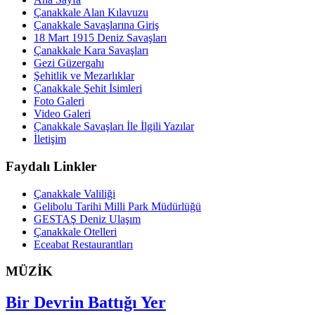
Çanakkale Alan Kılavuzu
Çanakkale Savaşlarına Giriş
18 Mart 1915 Deniz Savaşları
Çanakkale Kara Savaşları
Gezi Güzergahı
Şehitlik ve Mezarlıklar
Çanakkale Şehit İsimleri
Foto Galeri
Video Galeri
Çanakkale Savaşları İle İlgili Yazılar
İletişim
Faydalı Linkler
Çanakkale Valiliği
Gelibolu Tarihi Milli Park Müdürlüğü
GESTAŞ Deniz Ulaşım
Çanakkale Otelleri
Eceabat Restaurantları
MÜZİK
Bir Devrin Battığı Yer