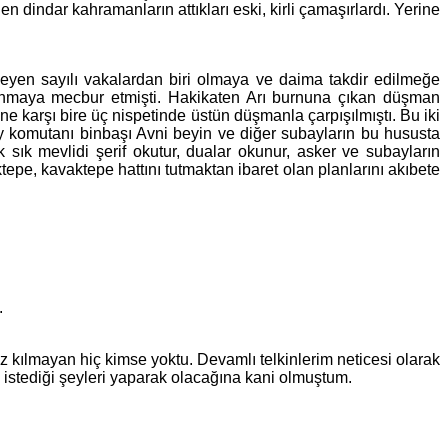
dindar kahramanların attıkları eski, kirli çamaşırlardı. Yerine
en sayılı vakalardan biri olmaya ve daima takdir edilmeğe
ığınmaya mecbur etmişti. Hakikaten Arı burnuna çıkan düşman
ne karşı bire üç nispetinde üstün düşmanla çarpışılmıştı. Bu iki
y komutanı binbaşı Avni beyin ve diğer subayların bu hususta
sık mevlidi şerif okutur, dualar okunur, asker ve subayların
pe, kavaktepe hattını tutmaktan ibaret olan planlarını akıbete
rakmıştı.
.
 kılmayan hiç kimse yoktu. Devamlı telkinlerim neticesi olarak
n istediği şeyleri yaparak olacağına kani olmuştum.