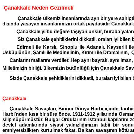
Çanakkale Neden Gezilmeli
Çanakkale ülkemiz insanlarında ayrı bir yere sahiptir
dışında yaşayan insanlarımızın ortak paydasıdır Çanakkal
Çanakkale’yi bu değere taşıyan unsur, burada yatan 
Siz Çanakkale şehitliklerini dikkatli, oraları iyi bilen
Edirneli ile Karslı, Sinoplu ile Adanalı, Kayserili il
Üsküplünün, Şamlı ile Medinelinin, Kırımlı ile Dramalının
Canlarını mallarını verdiler. Hep aynı bayrak, aynı iman,
Milletimizin birliği, ülkemizin bütünlüğü için Çanakkale Savaş
Sizde Çanakkale şehitliklerini dikkatli, buraları iyi bil
Çanakkale
Çanakkale Savaşları, Birinci Dünya Harbi içinde, tarihin 
Harbi'nden kısa bir süre önce, 1911-1912 yıllarında Osmanl
silip süpürmüştür. Bulgar Ordularının İstanbul kapılarını 
devlet adamlarında siyasi yalnızlığımızın tabii bir son
emniyetsizlikten kurtulmak fakat, Balkan savaşının kötü anıl